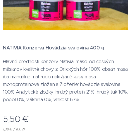
NATIVIA Konzerva Hovädzia svalovina 400 g
Hlavné prednosti konzerv Nativia: mäso od českých
mäsiarov kvalitné chovy z Orlických hôr 100% obsah mäsa
iba manuálne, nahrubo nakrájané kusy mäsa
monoproteinové zloženie Zloženie: hovädzie svalovina
100% Analytické zložky: hrubý proteín 21%, hrubý tuk 10%,
popol 0%, vláknina 0%, vlhkosť 67%
5,50
€
1,38 € / 100 g