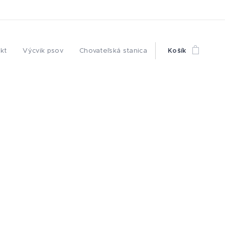
kt
Výcvik psov
Chovateľská stanica
Košík