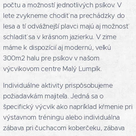
počtu a možností jednotlivých psíkov. V
lete zvykneme chodiť na prechádzky do
lesa a tí odvážnejší plavci majú aj možnosť
schladiť sa v krásnom jazierku. V zime
máme k dispozícií aj modernú, veľkú
300m2 halu pre psíkov v našom
výcvikovom centre Malý Lumpík.
Individuálne aktivity prispôsobujeme
požiadavkám majiteľa. Jedná sa o
špecifický výcvik ako napríklad kŕmenie pri
výstavnom tréningu alebo individuálna
zábava pri čuchacom koberčeku, zábava