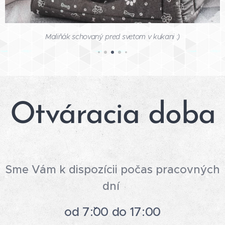
Maliňák schovaný pred svetom v kukani :)
Otváracia doba
Sme Vám k dispozícii počas pracovných
dní
od 7:ˇˇ00 do 17:00