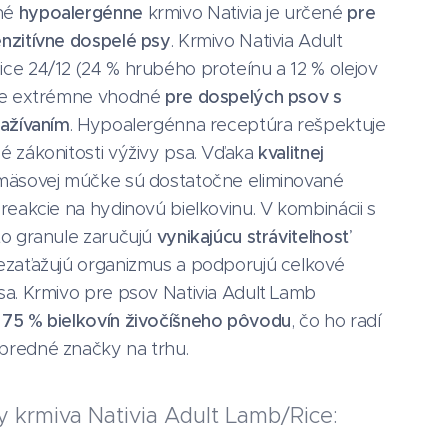
né
hypoalergénne
krmivo Nativia je určené
pre
nzitívne dospelé psy
. Krmivo Nativia Adult
ce 24/12 (24 % hrubého proteínu a 12 % olejov
 je extrémne vhodné
pre dospelých psov s
zažívaním
. Hypoalergénna receptúra rešpektuje
é zákonitosti výživy psa. Vďaka
kvalitnej
mäsovej múčke sú dostatočne eliminované
 reakcie na hydinovú bielkovinu. V kombinácii s
to granule zaručujú
vynikajúcu stráviteľnosť
nezaťažujú organizmus a podporujú celkové
sa. Krmivo pre psov Nativia Adult Lamb
e
75 % bielkovín živočíšneho pôvodu
, čo ho radí
predné značky na trhu.
y krmiva Nativia Adult Lamb/Rice: