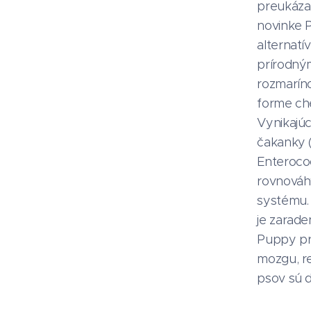
preukázan
novinke 
alternatí
prírodným
rozmarín
forme che
Vynikajúc
čakanky (
Enteroco
rovnováhy
systému.
je zarade
Puppy pr
mozgu, r
psov sú d