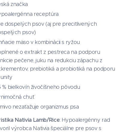
eská značka
ypoalergénna receptúra
e dospelých psov (aj pre precitlivených
ospelých psov)
hňacie mäso v kombinácii s ryžou
oplnené o extrakt z pestreca na podporu
nkcie pečene, juku na redukciu zápachu z
krementov, prebiotiká a probiotiká na podporu
unity
 % bielkovín živočíšneho pôvodu
ýnimočná chuť
mivo nezaťažuje organizmus psa
istika Nativia Lamb/Rice
: Hypoalergénny rad
oril výrobca Nativia špeciálne pre psov s