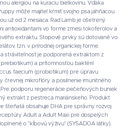
ou alergiou na kuraciu bielkovinu. Vďaka
Puppy môže majiteľ kŕmiť svojho psa jahňacou
vou už od 2 mesiaca. Rad Lamb je ošetrený
i antioxidantami vo forme zmesi tokoferolov a
ového extraktu. Stopové prvky sú dotované vo
látov, tzn. v prírodnej organickej forme.
a stráviteľnosť je podporená extraktom z
prebiotikum) a prítomnosťou baktérií
ccus faecium (probiotikum) pre úpravu
 črevnej mikroflóry a posilnenie imunitného
 Pre podporu regenerácie pečeňových buniek
ný extrakt z pestreca mariánskeho. Produkt
e šteňatá obsahuje DHA pre správny rozvoj
eceptúry Adult a Adult Maxi pre dospelých
oplnené o "kĺbovú výživu" (SYSADOA látky).