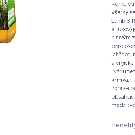
Komplet
všetky se
Lamb & Ri
a tukov)
citlivým 
prirodzen
jahňacej
alergické
ryžou tie
krmiva
, 
zdravie p
obsahuj
medzi po
Benefit