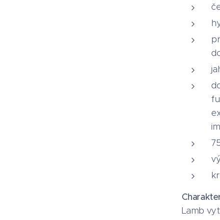
č
h
pr
d
ja
d
fu
ex
im
75
v
kr
Charakter
Lamb vytv